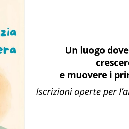
Un luogo dove 
crescer
e muovere i pri
I
scrizioni aperte per l